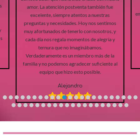
Cada día nos sorprende con su ternura y
mbién fue
energía, y estamos felices de haber encontrad
nuestras
un equipo que se preocupa tanto por sus
s sentimos
cachorros como por las familias que los
nosotros, y
reciben.
 alegría y
mos.
Flia Escalante
más de la
ficiente al
ble.