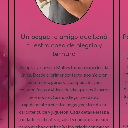
e llenó
Pequeño pompom con un gra
gría y
corazón
Nunca imaginé que un Shih Tzu pudiera traer
tanta alegría a nuestra casa. Desde el primer
 experiencia
contacto, todo fue transparente y muy humano
nos hicieron
nos enviaron fotos y videos del día, lo que nos
ados; nos
dio mucha tranquilidad. Cuando llegó, fue amo
 nos llenaron
a primera vista: dulce, juguetón y muy cariñoso
 adaptó
Se adaptó rápido y se nota que fue criado con
strando su
mucho cuidado y cariño. Además, el
talle estaba
seguimiento postventa es increíble, siempre
mportamiento
atentos a nuestras preguntas y preocupaciones
do con mucho