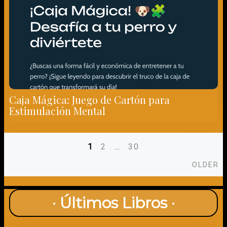
Caja Mágica: Juego de Cartón para
Estimulación Mental
1
2
…
30
Posts
Ol
OLDER
navigation
· Últimos Libros ·