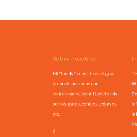
Sobre nosotros
I
Mi “familia” consiste en el gran
Te
grupo de personas que
Wh
conformamos Saint Daniel y mis
Co
perros, gatos, conejos, cobayos
In
etc.
In
Ma