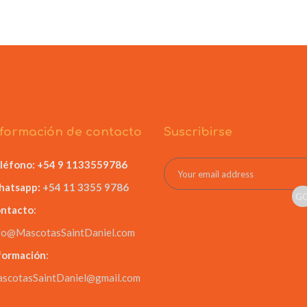
nformación de contacto
Suscribirse
léfono: +54 9 1133559786
atsapp:
+54 11 3355 9786
ntacto
:
fo@MascotasSaintDaniel.com
formación
:
scotasSaintDaniel@gmail.com