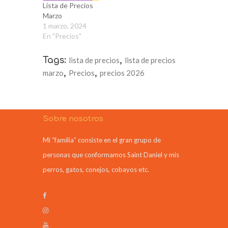
Lista de Precios
Marzo
1 marzo, 2024
En "Precios"
Tags:
lista de precios
,
lista de precios
marzo
,
Precios
,
precios 2026
Sobre nosotros
Mi “familia” consiste en el gran grupo de
personas que conformamos Saint Daniel y mis
perros, gatos, conejos, cobayos etc.