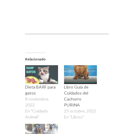
Relacionado
Dieta BARF para
Libro Guia de
gatos
Cuidados del
8 noviembre,
Cachorro
2022
PURINA
En "Cuidado
25 octubre, 2022
Animal"
En "Libros"