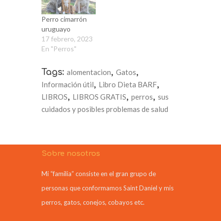
Perro cimarrón
uruguayo
17 febrero, 2023
En "Perros"
Tags:
alomentacion
,
Gatos
,
Información útil
,
Libro Dieta BARF
,
LIBROS
,
LIBROS GRATIS
,
perros
,
sus
cuidados y posibles problemas de salud
Sobre nosotros
Mi “familia” consiste en el gran grupo de
personas que conformamos Saint Daniel y mis
perros, gatos, conejos, cobayos etc.