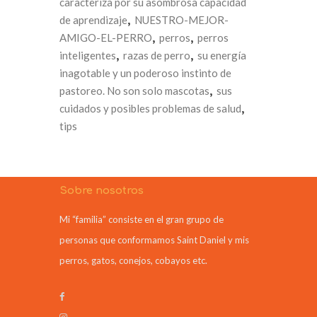
caracteriza por su asombrosa capacidad
de aprendizaje
,
NUESTRO-MEJOR-
AMIGO-EL-PERRO
,
perros
,
perros
inteligentes
,
razas de perro
,
su energía
inagotable y un poderoso instinto de
pastoreo. No son solo mascotas
,
sus
cuidados y posibles problemas de salud
,
tips
Sobre nosotros
Mi “familia” consiste en el gran grupo de
personas que conformamos Saint Daniel y mis
perros, gatos, conejos, cobayos etc.