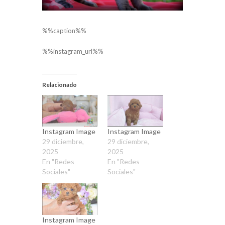
%%caption%%
%%instagram_url%%
Relacionado
Instagram Image
Instagram Image
29 diciembre,
29 diciembre,
2025
2025
En "Redes
En "Redes
Sociales"
Sociales"
Instagram Image