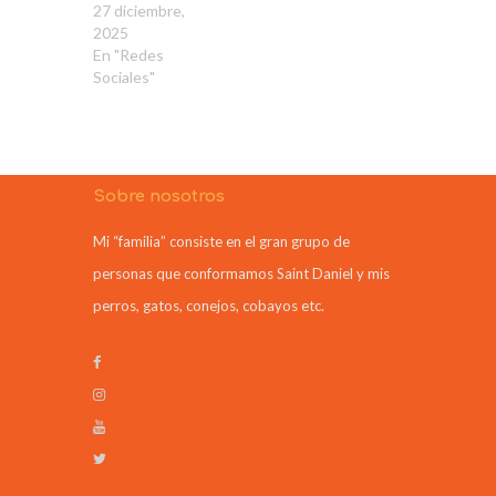
27 diciembre,
2025
En "Redes
Sociales"
Sobre nosotros
Mi “familia” consiste en el gran grupo de
personas que conformamos Saint Daniel y mis
perros, gatos, conejos, cobayos etc.