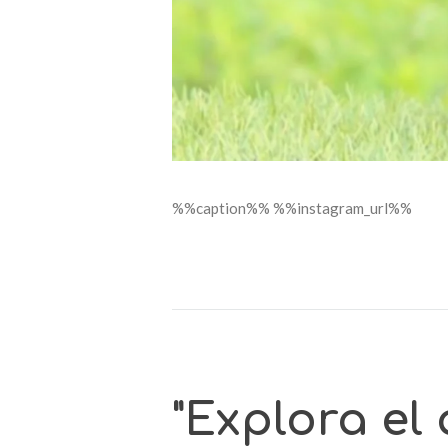
%%caption%% %%instagram_url%%
"Explora el