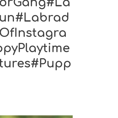
dorGang#La
Fun#Labrad
OfInstagra
pyPlaytime
tures#Pupp