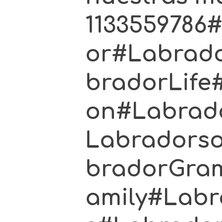
1133559786
or#Labrado
bradorLife
on#Labrad
Labradorso
bradorGra
amily#Lab