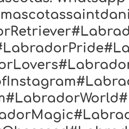
#mascotassaintdan
rRetriever#Labra
#LabradorPride#L
orLovers#Labrado
fInstagram#Labra
m#LabradorWorld#
radorMagic#Labra