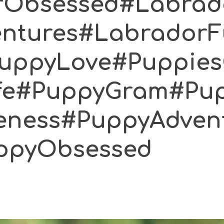
rObsessed#Labra
entures#Labrador
uppyLove#Puppies
fe#PuppyGram#Pup
eness#PuppyAdven
ppyObsessed