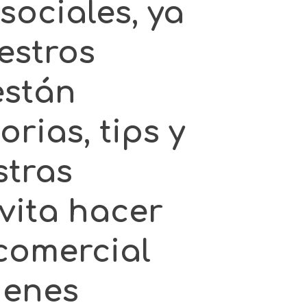
sociales, ya
estros
están
rias, tips y
stras
vita hacer
comercial
ienes