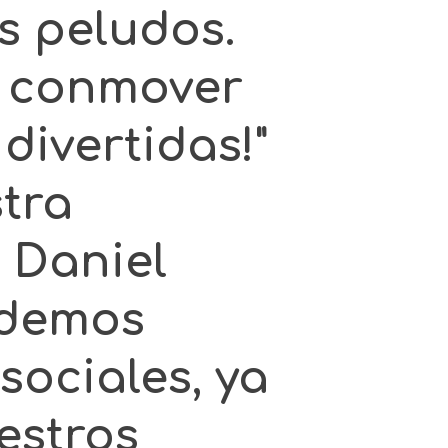
s peludos.
e conmover
divertidas!"
tra
 Daniel
ndemos
sociales, ya
estros