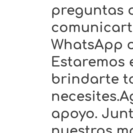
preguntas o
comunicarte
WhatsApp o 
Estaremos 
brindarte t
necesites.
apoyo. Jun
nuestras m