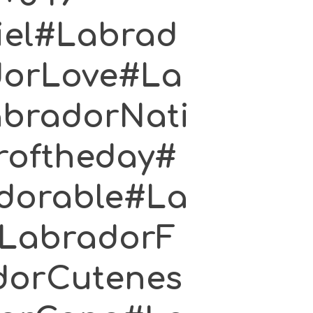
iel#Labrad
dorLove#La
abradorNati
roftheday#
dorable#La
LabradorF
dorCutenes