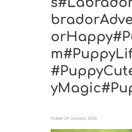
s#Labrado
bradorAdv
orHappy#P
m#PuppyLi
#PuppyCut
yMagic#Pu
Posted
24 January, 2026