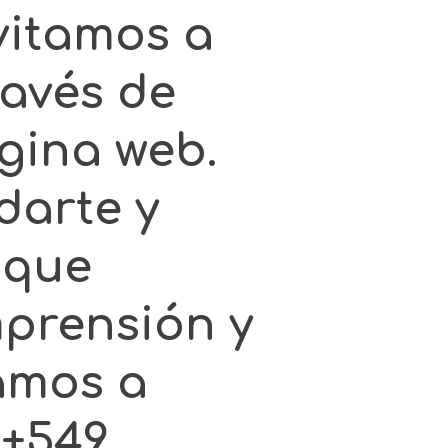
vitamos a
ravés de
gina web.
darte y
 que
prensión y
amos a
 +549