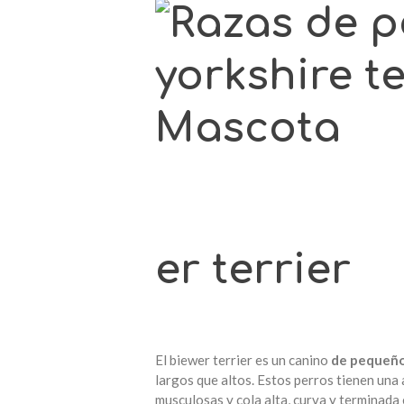
er terrier
El biewer terrier es un canino
de pequeñ
largos que altos. Estos perros tienen una 
musculosas y cola alta, curva y terminada