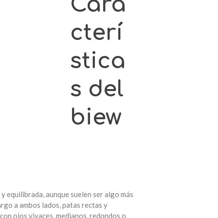
Cara
cterí
stica
s del
biew
 y equilibrada, aunque suelen ser algo más
argo a ambos lados, patas rectas y
, con ojos vivaces, medianos, redondos o