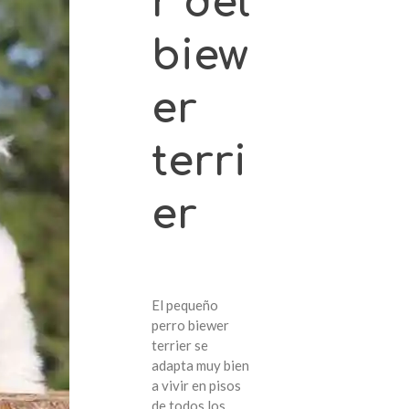
r del
biew
er
terri
er
El pequeño
perro biewer
terrier se
adapta muy bien
a vivir en pisos
de todos los