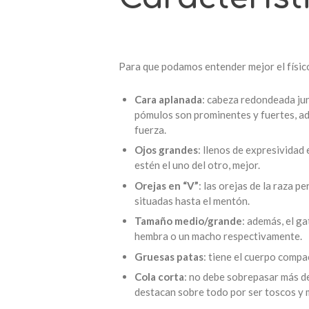
Para que podamos entender mejor el físico
Cara aplanada
: cabeza redondeada jun
pómulos son prominentes y fuertes, ad
fuerza.
Ojos grandes
: llenos de expresivida
estén el uno del otro, mejor.
Orejas en “V”
: las orejas de la raza 
situadas hasta el mentón.
Tamaño medio/grande
: además, el g
hembra o un macho respectivamente.
Gruesas patas
: tiene el cuerpo compa
Cola corta
: no debe sobrepasar más de
destacan sobre todo por ser toscos y 