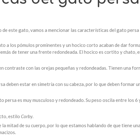
 de este gato, vamos a mencionar las características del gato pers
to a los pómulos prominentes y un hocico corto acaban de dar forma 
emás de tener una frente redondeada. El hocico es cortito y chato, 
d en contraste con las orejas pequeñas y redondeadas. Tienen una f
persa deben estar en simetría con su cabeza, por lo que deben formar
ato persa es muy musculoso y redondeado. Su peso oscila entre los 6 y
cto, estilo
Corby
.
 la mitad de su cuerpo, por lo que estamos hablando de que tiene una 
macizos.