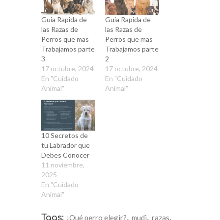
Guia Rapida de
Guia Rapida de
las Razas de
las Razas de
Perros que mas
Perros que mas
Trabajamos parte
Trabajamos parte
3
2
17 octubre, 2024
17 octubre, 2024
En "Cuidado
En "Cuidado
Animal"
Animal"
10 Secretos de
tu Labrador que
Debes Conocer
11 noviembre,
2025
En "Cuidado
Animal"
Tags:
¿Qué perro elegir?
,
mudi
,
razas
,