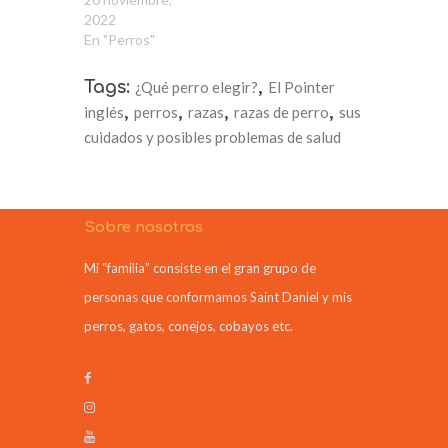
2022
En "Perros"
Tags:
¿Qué perro elegir?
,
El Pointer
inglés
,
perros
,
razas
,
razas de perro
,
sus
cuidados y posibles problemas de salud
Sobre nosotros
Mi “familia” consiste en el gran grupo de
personas que conformamos Saint Daniel y mis
perros, gatos, conejos, cobayos etc.