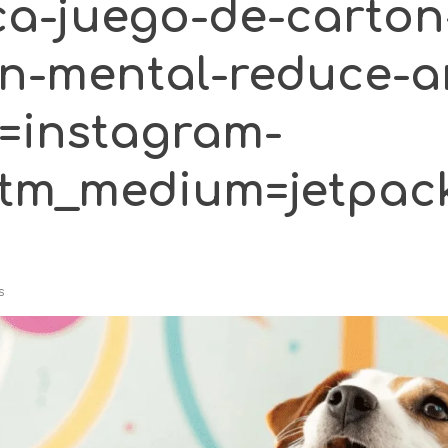
ca-juego-de-carton
on-mental-reduce-a
=instagram-
tm_medium=jetpack
s