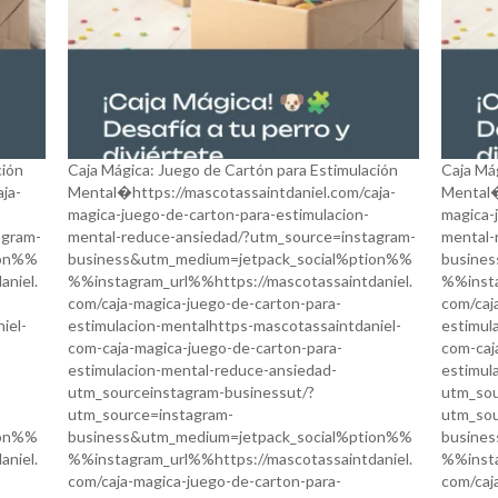
ción
Caja Mágica: Juego de Cartón para Estimulación
Caja Má
ja-
Mental�https://mascotassaintdaniel.com/caja-
Mental�
magica-juego-de-carton-para-estimulacion-
magica-
agram-
mental-reduce-ansiedad/?utm_source=instagram-
mental-
ion%%
business&utm_medium=jetpack_social%ption%%
busine
niel.
%%instagram_url%%https://mascotassaintdaniel.
%%insta
com/caja-magica-juego-de-carton-para-
com/caj
iel-
estimulacion-mentalhttps-mascotassaintdaniel-
estimul
com-caja-magica-juego-de-carton-para-
com-caj
estimulacion-mental-reduce-ansiedad-
estimul
utm_sourceinstagram-businessut/?
utm_sou
utm_source=instagram-
utm_sou
ion%%
business&utm_medium=jetpack_social%ption%%
busine
niel.
%%instagram_url%%https://mascotassaintdaniel.
%%insta
com/caja-magica-juego-de-carton-para-
com/caj