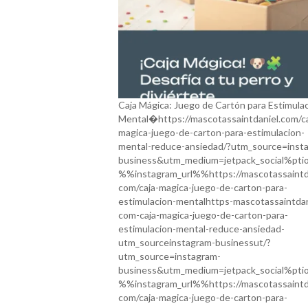
Caja Mágica: Juego de Cartón para Estimula
Mental�https://mascotassaintdaniel.com/ca
magica-juego-de-carton-para-estimulacion-
mental-reduce-ansiedad/?utm_source=inst
business&utm_medium=jetpack_social%pt
%%instagram_url%%https://mascotassaintda
com/caja-magica-juego-de-carton-para-
estimulacion-mentalhttps-mascotassaintdan
com-caja-magica-juego-de-carton-para-
estimulacion-mental-reduce-ansiedad-
utm_sourceinstagram-businessut/?
utm_source=instagram-
business&utm_medium=jetpack_social%pt
%%instagram_url%%https://mascotassaintda
com/caja-magica-juego-de-carton-para-