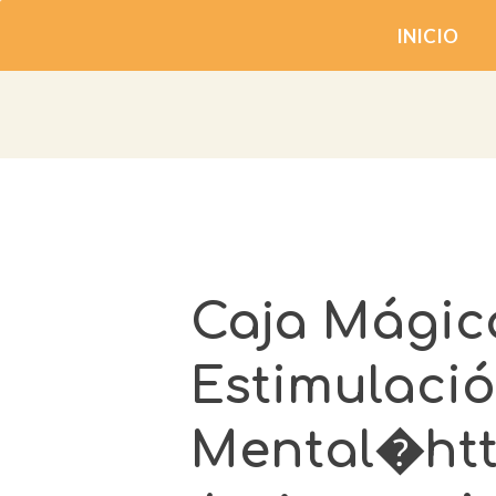
INICIO
Caja Mágic
Estimulaci
Mental�htt