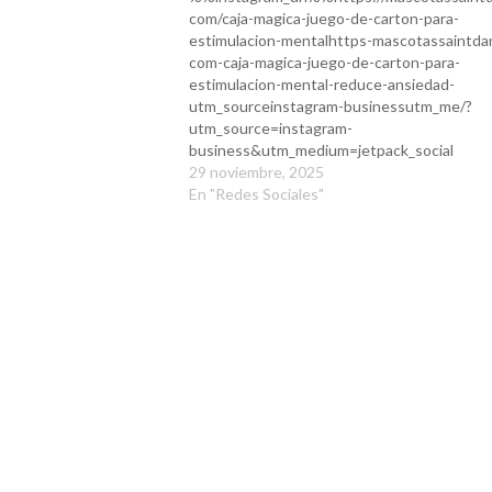
com/caja-magica-juego-de-carton-para-
estimulacion-mentalhttps-mascotassaintdan
com-caja-magica-juego-de-carton-para-
estimulacion-mental-reduce-ansiedad-
utm_sourceinstagram-businessutm_me/?
utm_source=instagram-
business&utm_medium=jetpack_social
29 noviembre, 2025
En "Redes Sociales"