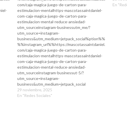
com/caja-magica-juego-de-carton-para-
En "Red
iel-
estimulacion-mentalhttps-mascotassaintdaniel-
com-caja-magica-juego-de-carton-para-
estimulacion-mental-reduce-ansiedad-
utm_sourceinstagram-businessutm_me/?
utm_source=instagram-
business&utm_medium=jetpack_social%ption%%
%%instagram_url%%https://mascotassaintdaniel.
com/caja-magica-juego-de-carton-para-
estimulacion-mentalhttps-mascotassaintdaniel-
com-caja-magica-juego-de-carton-para-
estimulacion-mental-reduce-ansiedad-
utm_sourceinstagram-businessut-5/?
utm_source=instagram-
business&utm_medium=jetpack_social
29 noviembre, 2025
En "Redes Sociales"