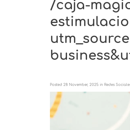
/caja-magi
estimulaci
utm_source
business&u
Posted
28 November, 2025
in
Redes Sociale