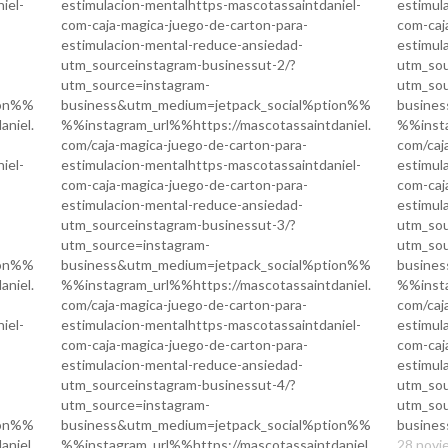
iel-
estimulacion-mentalhttps-mascotassaintdaniel-
estimul
com-caja-magica-juego-de-carton-para-
com-caj
estimulacion-mental-reduce-ansiedad-
estimul
utm_sourceinstagram-businessut-2/?
utm_sou
utm_source=instagram-
utm_sou
ion%%
business&utm_medium=jetpack_social%ption%%
busine
niel.
%%instagram_url%%https://mascotassaintdaniel.
%%insta
com/caja-magica-juego-de-carton-para-
com/caj
iel-
estimulacion-mentalhttps-mascotassaintdaniel-
estimul
com-caja-magica-juego-de-carton-para-
com-caj
estimulacion-mental-reduce-ansiedad-
estimul
utm_sourceinstagram-businessut-3/?
utm_sou
utm_source=instagram-
utm_sou
ion%%
business&utm_medium=jetpack_social%ption%%
busine
niel.
%%instagram_url%%https://mascotassaintdaniel.
%%insta
com/caja-magica-juego-de-carton-para-
com/caj
iel-
estimulacion-mentalhttps-mascotassaintdaniel-
estimul
com-caja-magica-juego-de-carton-para-
com-caj
estimulacion-mental-reduce-ansiedad-
estimul
utm_sourceinstagram-businessut-4/?
utm_sou
utm_source=instagram-
utm_sou
ion%%
business&utm_medium=jetpack_social%ption%%
busines
niel.
%%instagram_url%%https://mascotassaintdaniel.
28 novi