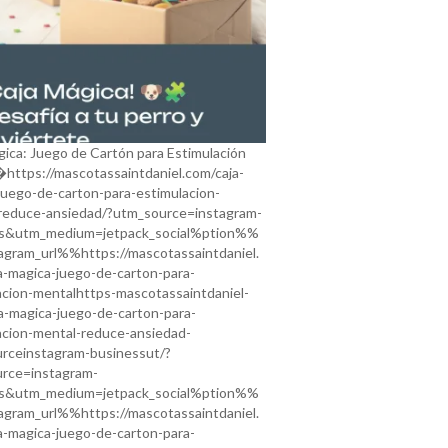
gica: Juego de Cartón para Estimulación
https://mascotassaintdaniel.com/caja-
juego-de-carton-para-estimulacion-
reduce-ansiedad/?utm_source=instagram-
ss&utm_medium=jetpack_social%ption%%
gram_url%%https://mascotassaintdaniel.
a-magica-juego-de-carton-para-
acion-mentalhttps-mascotassaintdaniel-
a-magica-juego-de-carton-para-
acion-mental-reduce-ansiedad-
rceinstagram-businessut/?
rce=instagram-
ss&utm_medium=jetpack_social%ption%%
gram_url%%https://mascotassaintdaniel.
a-magica-juego-de-carton-para-