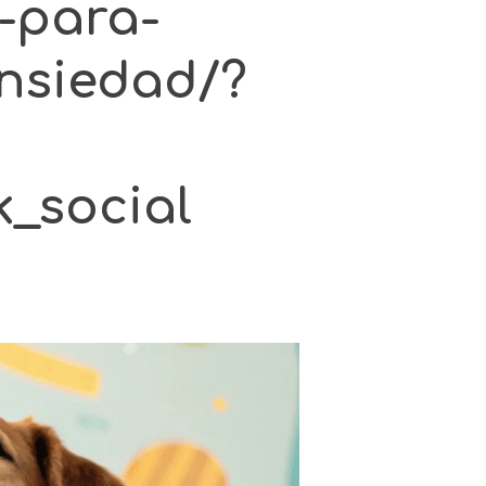
-para-
nsiedad/?
_social