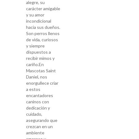
alegre, su
carácter amigable
y su amor
incondicional
hacia sus dueños.
Son perros llenos
de vida, curiosos
y siempre
dispuestos a
recibir mimos y
cariño.En
Mascotas Saint
Daniel, nos
enorgullece criar
a estos
encantadores
caninos con
dedicación y
cuidado,
asegurando que
crezcan en un
ambiente
amoroso y