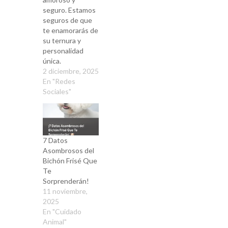
seguro. Estamos
seguros de que
te enamorarás de
su ternura y
personalidad
única.
2 diciembre, 2025
En "Redes
Sociales"
7 Datos
Asombrosos del
Bichón Frisé Que
Te
Sorprenderán!
11 noviembre,
2025
En "Cuidado
Animal"