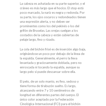
La cabeza es achatada en su parte superior, y el
cráneo es más largo que el hocico. El stop está
poco marcado, la nariz es negra y redonda. Por
su parte, los ojos oscuros y redondeados tienen
una expresión alerta, y no deben ser
prominentes como los del pekinés o los del
grifón de Bruselas. Las orejas cuelgan a los
costados de la cabeza y están cubiertas de
pelaje largo, fino y rizado.
La cola del bichón frisé es de inserción algo baja,
originándose un poco por debajo de la línea de
la espalda. Generalmente, el perro la lleva
levantada y graciosamente doblada, pero no
enroscada ni tocando la espalda, aunque su
largo pelo sí puede descansar sobre ella.
El pelo, de un solo manto, es fino, sedoso y
tiene forma de tirabuzón suelto. Es largo,
alcanzando entre 7 y 10 centímetros de
longitud en diferentes partes del cuerpo. El
único color aceptado por la Federación
Cinológica Internacional (FCI) para el bichón