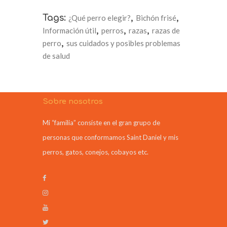
Tags:
¿Qué perro elegir?
,
Bichón frisé
,
Información útil
,
perros
,
razas
,
razas de
perro
,
sus cuidados y posibles problemas
de salud
Sobre nosotros
Mi “familia” consiste en el gran grupo de
personas que conformamos Saint Daniel y mis
perros, gatos, conejos, cobayos etc.