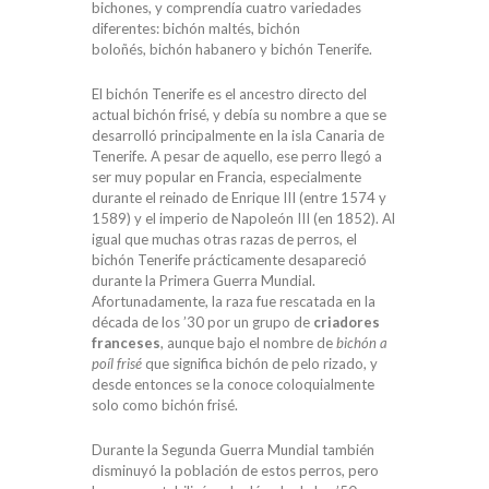
bichones, y comprendía cuatro variedades
diferentes: bichón maltés, bichón
boloñés, bichón habanero y bichón Tenerife.
El bichón Tenerife es el ancestro directo del
actual bichón frisé, y debía su nombre a que se
desarrolló principalmente en la isla Canaria de
Tenerife. A pesar de aquello, ese perro llegó a
ser muy popular en Francia, especialmente
durante el reinado de Enrique III (entre 1574 y
1589) y el imperio de Napoleón III (en 1852). Al
igual que muchas otras razas de perros, el
bichón Tenerife prácticamente desapareció
durante la Primera Guerra Mundial.
Afortunadamente, la raza fue rescatada en la
década de los ’30 por un grupo de
criadores
franceses
, aunque bajo el nombre de
bichón a
poíl frisé
que significa bichón de pelo rizado, y
desde entonces se la conoce coloquialmente
solo como bichón frisé.
Durante la Segunda Guerra Mundial también
disminuyó la población de estos perros, pero