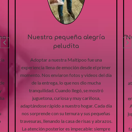
“Nuestro pequeño príncipe llego
a casa
Cuando recibimos a nuestro Yorkshire,
er
sentimos que la felicidad había llegado a
ía
nuestro hogar. Desde el primer contacto, la
atención fue cálida, cercana y muy profesional;
nos enviaron fotos y videos del día de la
entrega, lo que nos dio muchísima tranquilidad.
ía
Al llegar, nuestro pequeño se mostró curioso,
cu
s
juguetón y cariñoso, adaptándose rápidamente
n
s.
como si siempre hubiera sido parte de la
te
e
familia. Cada día nos sorprende con su ternura
a